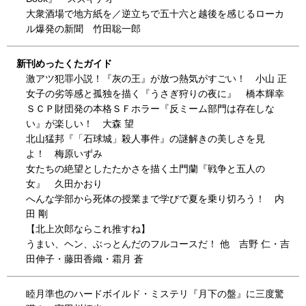
大衆酒場で地方紙を／逆立ちで五十六と越後を感じるローカ
ル爆発の新聞 竹田聡一郎
新刊めったくたガイド
激アツ犯罪小説！『灰の王』が放つ熱気がすごい！ 小山 正
女子の劣等感と孤独を描く『うさぎ狩りの夜に』 橋本輝幸
ＳＣＰ財団発の本格ＳＦホラー『反ミーム部門は存在しな
い』が楽しい！ 大森 望
北山猛邦『「石球城」殺人事件』の謎解きの美しさを見
よ！ 梅原いずみ
女たちの絶望としたたかさを描く土門蘭『戦争と五人の
女』 久田かおり
へんな学部から死体の授業まで学びで夏を乗り切ろう！ 内
田 剛
【北上次郎ならこれ推すね】
うまい、ヘン、ぶっとんだのフルコースだ！ 他 吉野 仁・吉
田伸子・藤田香織・霜月 蒼
睦月準也のハードボイルド・ミステリ『月下の盤』に三度驚