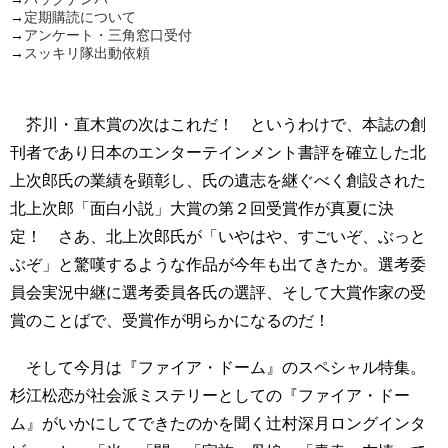
→
定期購読について
→
アンケート・三角窓口受付
→
スッキリ隊出動依頼
芥川・直木賞の次はこれだ！ というわけで、本誌の創
刊者であり日本のエンターテインメント書評を確立した北
上次郎氏の業績を顕彰し、氏の遺志を継ぐべく創設された
北上次郎「面白小説」大賞の第２回受賞作が真夏に決
定！ さあ、北上次郎氏が「いやはや、すごいぞ、ぶっと
ぶぞ」と驚嘆するような作品が今年も出てきたか。選考委
員会実況中継に選考委員各氏の選評、そして大賞作家の受
賞のことばで、受賞作が明らかになるのだ！
そして今月は『ファイア・ドーム』のスペシャル特集。
杉江松恋が社会派ミステリーとしての『ファイア・ドー
ム』がいかにしてできたのかを聞く辻村深月ロングインタ