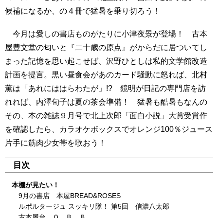
候補になるか、の４冊で猛暑を乗り切ろう！
今月は愛しの書店ものがたりに小津夜景が登場！ 古本
屋豊文堂の匂いと『二十歳の原点』がからだに居ついてし
まった記憶を思い起こせば、沢野ひとしは私的文学館改造
計画を提言。黒い昼食会があのカード騒動に怒れば、北村
薫は「あれにははらわたが」!? 鏡明が日記の専門店を訪
れれば、内澤旬子は夏の茶会準備！ 猛暑も酷暑もなんの
その、本の雑誌９月号で北上次郎「面白小説」大賞受賞作
を確認したら、カラオケボックスでオレンジ100％ジュース
片手に筋肉少女帯を歌おう！
目次
本棚が見たい！
9月の書店 本屋BREAD&ROSES
ルポルタージュ スッキリ隊！ 第5回 信濃八太郎
古本屋台 Ｑ．Ｂ．Ｂ．