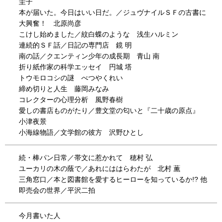
圭子
本が届いた。今日はいい日だ。／ジュヴナイルＳＦの古書に
大興奮！ 北原尚彦
こけし始めました／紋白蝶のような 浅生ハルミン
連続的ＳＦ話／日記の専門店 鏡 明
南の話／クエンティン少年の成長期 青山 南
折り紙作家の科学エッセイ 円城 塔
トウモロコシの謎 べつやくれい
締め切りと人生 藤岡みなみ
コレクターの心理分析 風野春樹
愛しの書店ものがたり／豊文堂の匂いと『二十歳の原点』
小津夜景
小海線物語／文学館の彼方 沢野ひとし
続・棒パン日常／帯文に惹かれて 穂村 弘
ユーカリの木の蔭で／あれにははらわたが 北村 薫
三角窓口／本と図書館を愛するヒーローを知っているか!? 他
即売会の世界／平沢二拍
今月書いた人