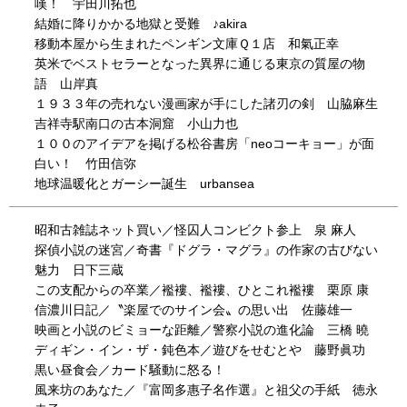
嘆！ 宇田川拓也
結婚に降りかかる地獄と受難 ♪akira
移動本屋から生まれたペンギン文庫Ｑ１店 和氣正幸
英米でベストセラーとなった異界に通じる東京の質屋の物
語 山岸真
１９３３年の売れない漫画家が手にした諸刃の剣 山脇麻生
吉祥寺駅南口の古本洞窟 小山力也
１００のアイデアを掲げる松谷書房「neoコーキョー」が面
白い！ 竹田信弥
地球温暖化とガーシー誕生 urbansea
昭和古雑誌ネット買い／怪囚人コンビクト参上 泉 麻人
探偵小説の迷宮／奇書『ドグラ・マグラ』の作家の古びない
魅力 日下三蔵
この支配からの卒業／襤褸、襤褸、ひとこれ襤褸 栗原 康
信濃川日記／〝楽屋でのサイン会〟の思い出 佐藤雄一
映画と小説のビミョーな距離／警察小説の進化論 三橋 曉
ディギン・イン・ザ・鈍色本／遊びをせむとや 藤野眞功
黒い昼食会／カード騒動に怒る！
風来坊のあなた／『富岡多惠子名作選』と祖父の手紙 徳永