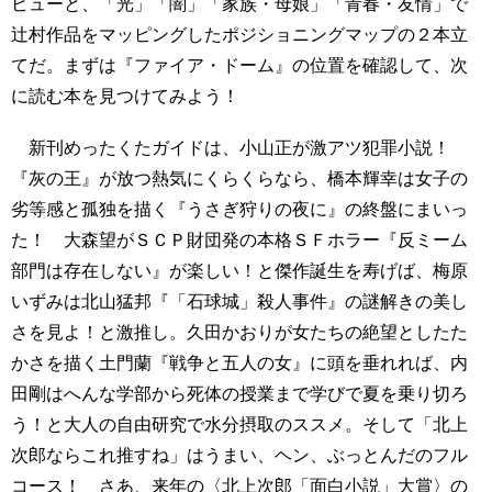
ビューと、「光」「闇」「家族・母娘」「青春・友情」で
辻村作品をマッピングしたポジショニングマップの２本立
てだ。まずは『ファイア・ドーム』の位置を確認して、次
に読む本を見つけてみよう！
新刊めったくたガイドは、小山正が激アツ犯罪小説！
『灰の王』が放つ熱気にくらくらなら、橋本輝幸は女子の
劣等感と孤独を描く『うさぎ狩りの夜に』の終盤にまいっ
た！ 大森望がＳＣＰ財団発の本格ＳＦホラー『反ミーム
部門は存在しない』が楽しい！と傑作誕生を寿げば、梅原
いずみは北山猛邦『「石球城」殺人事件』の謎解きの美し
さを見よ！と激推し。久田かおりが女たちの絶望としたた
かさを描く土門蘭『戦争と五人の女』に頭を垂れれば、内
田剛はへんな学部から死体の授業まで学びで夏を乗り切ろ
う！と大人の自由研究で水分摂取のススメ。そして「北上
次郎ならこれ推すね」はうまい、ヘン、ぶっとんだのフル
コース！ さあ、来年の〈北上次郎「面白小説」大賞〉の