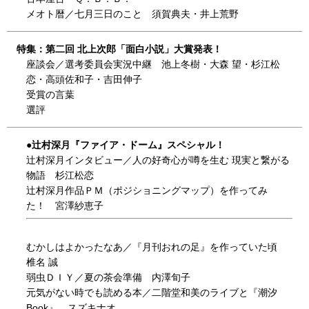
メオト暦／七月三日のこと 須賀典夫・井上荒野
特集：第二回 北上次郎「面白小説」大賞発表！
座談会／選考委員会実況中継 池上冬樹・大森 望・杉江松
恋・高頭佐和子・吉田伸子
受賞の言葉
選評
●辻村深月『ファイア・ドーム』スペシャル！
辻村深月インタビュー／人の好奇心が噂を生む 現実と繋がる
物語 杉江松恋
辻村深月作品ＰＭ（ポジショニングマップ）を作ってみ
た！ 宮澤紗恵子
むかしはよかったなあ／『月刊おれの足』を作っていた頃
椎名 誠
弱虫ＤＩＹ／夏の茶会準備 内澤旬子
元気がない時でも読める本／二階堂和美のライブと『潮汐
Book』 スズキナオ