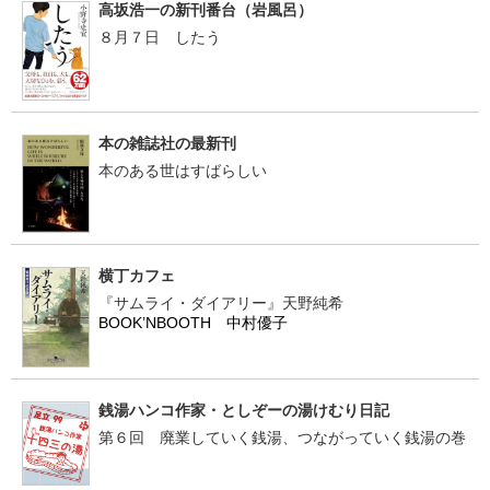
高坂浩一の新刊番台（岩風呂）
８月７日 したう
本の雑誌社の最新刊
本のある世はすばらしい
横丁カフェ
『サムライ・ダイアリー』天野純希
BOOK’NBOOTH 中村優子
銭湯ハンコ作家・としぞーの湯けむり日記
第６回 廃業していく銭湯、つながっていく銭湯の巻