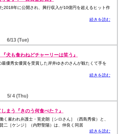
た2018年に公開され、興行収入が10億円を超えるヒット作
続きを読む
6/13 (Tue)
！『犬も食わねどチャーリーは笑う』
の最優秀女優賞を受賞した岸井ゆきのさんが観たくて手を
続きを読む
5/ 4 (Thu)
てしまう『きのう何食べた？』
働く雇われ弁護士・筧史朗［シロさん］（西島秀俊）と、
賢二［ケンジ］（内野聖陽）は、仲良く同居
続きを読む