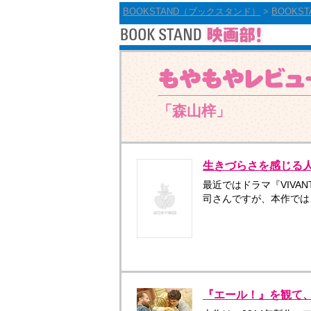
BOOKSTAND（ブックスタンド）
>
BOOKS
「森山梓」
生きづらさを感じる
最近ではドラマ『VIV
司さんですが、本作では
『エール！』を観て