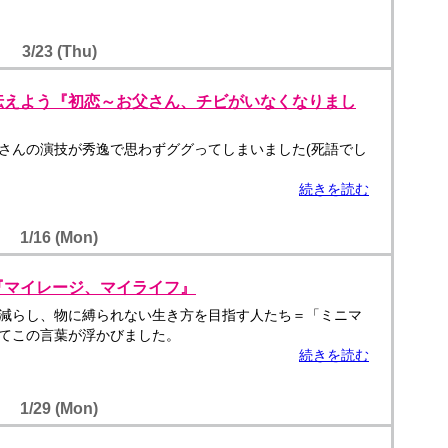
3/23 (Thu)
伝えよう『初恋～お父さん、チビがいなくなりまし
さんの演技が秀逸で思わずググってしまいました(死語でし
続きを読む
1/16 (Mon)
『マイレージ、マイライフ』
減らし、物に縛られない生き方を目指す人たち＝「ミニマ
てこの言葉が浮かびました。
続きを読む
1/29 (Mon)