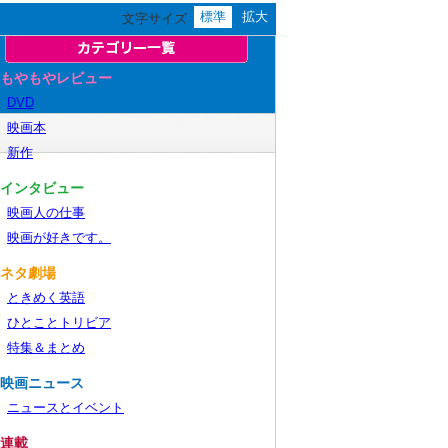
標準
拡大
文字サイズ
■もやもやレビュー
DVD
映画本
新作
■インタビュー
映画人の仕事
映画が好きです。
■ネタ劇場
ときめく英語
ひとことトリビア
特集＆まとめ
■映画ニュース
ニュースとイベント
■連載