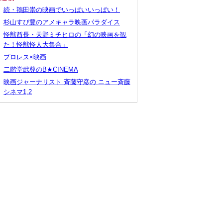
続・鴇田崇の映画でいっぱいいっぱい！
杉山すぴ豊のアメキャラ映画パラダイス
怪獣酋長・天野ミチヒロの「幻の映画を観
た！怪獣怪人大集合」
プロレス×映画
二階堂武尊のB★CINEMA
映画ジャーナリスト 斉藤守彦の ニュー斉藤
シネマ1,2