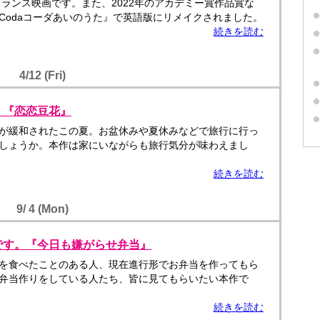
フランス映画です。また、2022年のアカデミー賞作品賞な
Codaコーダあいのうた』で英語版にリメイクされました。
続きを読む
4/12 (Fri)
！『恋恋豆花』
が緩和されたこの夏。お盆休みや夏休みなどで旅行に行っ
しょうか。本作は家にいながらも旅行気分が味わえまし
続きを読む
9/ 4 (Mon)
です。『今日も嫌がらせ弁当』
を食べたことのある人、現在進行形でお弁当を作ってもら
弁当作りをしている人たち、皆に見てもらいたい本作で
続きを読む