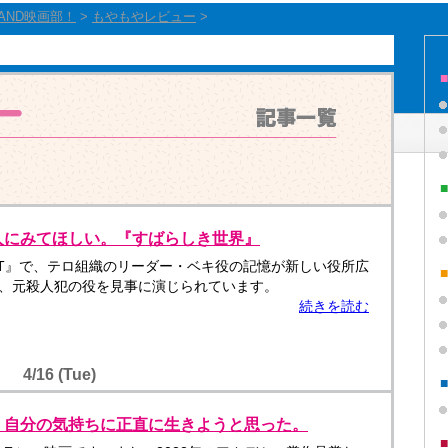
TAND映画部！
>
もやもやレビュー
>
人にみてほしい。『すばらしき世界』
ANT』で、テロ組織のリーダー・ベキ役の記憶が新しい役所広
、元殺人犯の役を見事に演じられています。
続きを読む
4/16 (Tue)
、自分の気持ちに正直に生きようと思った。