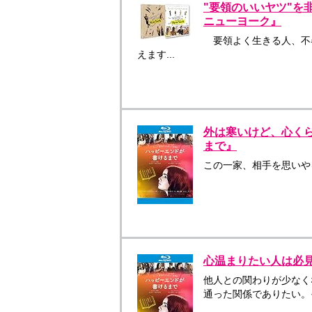
"要領のいいヤツ"を
ニューヨーク』
要領よく生きる人、不
えます...
外は寒いけど、心く
まで』
この一家、相手を思いや
心温まりたい人は必
他人との関わりが少なく
通った関係でありたい。