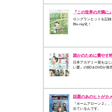
『この世界の片隅に
ロングランヒットを記録
Blu-ray化！
誰かのために費やす
日本アカデミー賞をはじ
い愛』のBD＆DVDが発
話題のあのヒトがカ
『ホームアローン２』。
出ているんです。