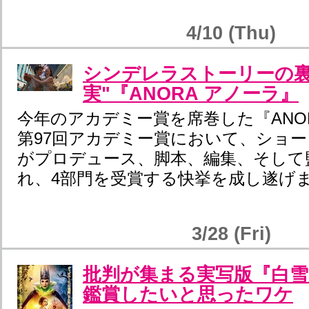
4/10 (Thu)
シンデレラストーリーの裏
実"『ANORA アノーラ』
今年のアカデミー賞を席巻した『ANO
第97回アカデミー賞において、ショ
がプロデュース、脚本、編集、そして
れ、4部門を受賞する快挙を成し遂げ
3/28 (Fri)
批判が集まる実写版『白雪
鑑賞したいと思ったワケ