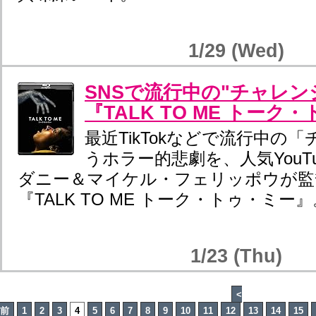
1/29 (Wed)
SNSで流行中の"チャレン
『TALK TO ME トーク
最近TikTokなどで流行中の
うホラー的悲劇を、人気YouT
ダニー＆マイケル・フェリッポウが監
『TALK TO ME トーク・トゥ・ミー』
1/23 (Thu)
<
前
1
2
3
4
5
6
7
8
9
10
11
12
13
14
15