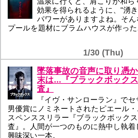
温泉に行くと、肩こりが和ら
効果を得られるように、"湧き
パワーがありますよね。そんな
プールを題材にブラムハウスが作った
1/30 (Thu)
墜落事故の音声に取り憑
末は...『ブラックボック
査』
『イヴ・サンローラン』でセ
男優賞にノミネートされたピエール・
スペンススリラー『ブラックボックス
査』。人間が一つのものに熱中し執着
興味深い一本。