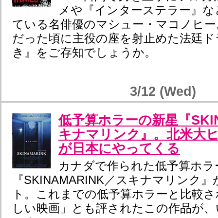
メや『インターステラー』な
ている名俳優のマシュー・マコノヒー
だった頃に主役の座を射止めた法廷ド
き』をご存知でしょうか。
3/12 (Wed)
低予算ホラーの新星『SKIN
キナマリンク』。北米大
が日本にやってくる
カナダで作られた低予算ホラ
『SKINAMARINK／スキナマリンク
ト。これまでの低予算ホラーと比較さ
しい映画」とも評されたこの作品が、