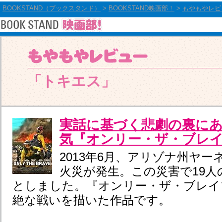
BOOKSTAND（ブックスタンド）
>
BOOKSTAND映画部！
>
もやもやレビ
「トキエス」
実話に基づく悲劇の裏に
気『オンリー・ザ・ブレ
2013年6月、アリゾナ州ヤ
火災が発生。この災害で19人
としました。『オンリー・ザ・ブレイ
絶な戦いを描いた作品です。