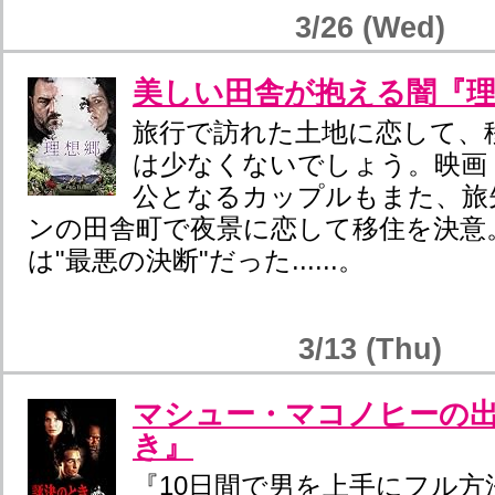
3/26 (Wed)
美しい田舎が抱える闇『理
旅行で訪れた土地に恋して、
は少なくないでしょう。映画
公となるカップルもまた、旅
ンの田舎町で夜景に恋して移住を決意
は"最悪の決断"だった......。
3/13 (Thu)
マシュー・マコノヒーの
き』
『10日間で男を上手にフル