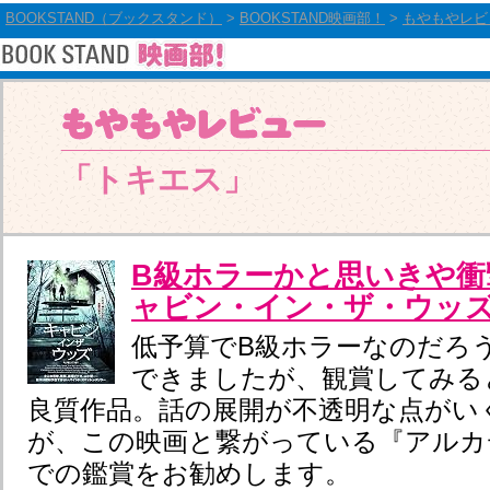
BOOKSTAND（ブックスタンド）
>
BOOKSTAND映画部！
>
もやもやレビ
「トキエス」
B級ホラーかと思いきや衝
ャビン・イン・ザ・ウッ
低予算でB級ホラーなのだろ
できましたが、観賞してみる
良質作品。話の展開が不透明な点がい
が、この映画と繋がっている『アルカ
での鑑賞をお勧めします。