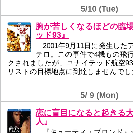
5/10 (Tue)
胸が苦しくなるほどの臨
ッド93』
2001年9月11日に発生し
テロ。この事件で4機もの飛
クされましたが、ユナイテッド航空9
リストの目標地点に到達しませんでし
5/ 9 (Mon)
恋に盲目になると起きる
人』
『キューティ・ブロンド』