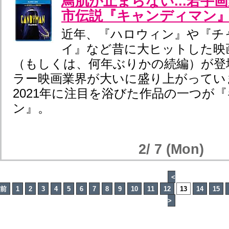
鳥肌が止まらない...若手
市伝説『キャンディマン
近年、『ハロウィン』や『チ
イ』など昔に大ヒットした映
（もしくは、何年ぶりかの続編）が登
ラー映画業界が大いに盛り上がってい
2021年に注目を浴びた作品の一つが
ン』。
2/ 7 (Mon)
<
前
1
2
3
4
5
6
7
8
9
10
11
12
13
14
15
>