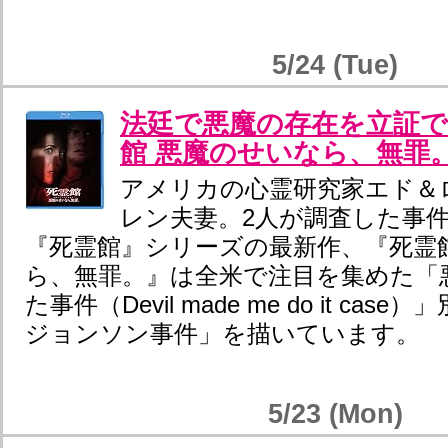
5/24 (Tue)
法廷で悪魔の存在を立証
館 悪魔のせいなら、無罪
アメリカの心霊研究家エド＆
レン夫妻。2人が調査した事
『死霊館』シリーズの最新作、『死霊
ら、無罪。』は全米で注目を集めた「
た事件（Devil made me do it ca
ジョンソン事件」を描いています。
5/23 (Mon)