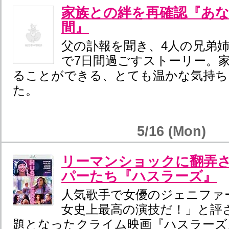
家族との絆を再確認『あな
間』
父の訃報を聞き、4人の兄弟
で7日間過ごすストーリー。
ることができる、とても温かな気持ち
た。
5/16 (Mon)
リーマンショックに翻弄
パーたち『ハスラーズ』
人気歌手で女優のジェニファ
女史上最高の演技だ！」と評
題となったクライム映画『ハスラーズ