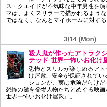
ス・クエイドが不気味な中年男性を演
マは、よくスリラーで描かれるような異性へ
ではなく、なんとマイホームに対する
3/14 (Mon)
殺人鬼が作ったアトラク
テッド 世界一怖いお化け
恐怖とスリルが楽しめるアト
け屋敷。安全が保証されてい
ションが、実は危険だらけだ
恐怖の館を登場人物たちとめぐる映画
世界一怖いお化け屋敷』。