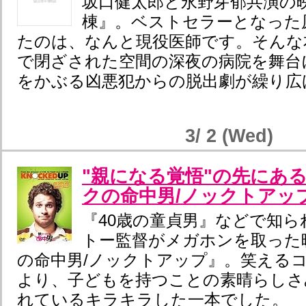
坂口健太郎と永野芽郁共演の
棟』。ベストセラーとなった
たのは、なんと現役医師です。そんな
で閉ざされた空間の深夜の病院を舞台
をかぶる凶悪犯からの脱出劇が繰り広
3/ 2 (Wed)
"親になる覚悟"の先にあ
クの命中男/ノックトアッ
『40歳の童貞男』などで知
トー監督がメガホンを取った
の命中男/ノックトアップ』。笑えるコメデ
より、子どもを持つことの素晴らしさ
れているキラキラした一本でした。